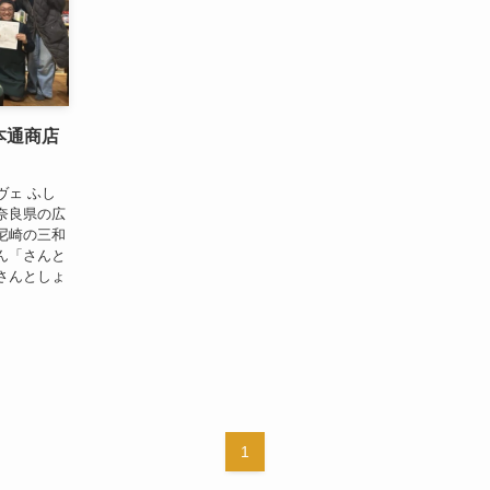
本通商店
ヴェ ふし
奈良県の広
尼崎の三和
ん「さんと
さんとしょ
1