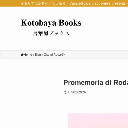
イタリアにある小さな出版社 Casa editrice giapponese presente in 
Home
Blog
Gianni Rodari
Promemoria di Rodari
07/02/2026