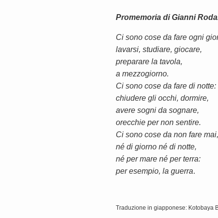
Promemoria di Gianni Roda
Ci sono cose da fare ogni gio
lavarsi, studiare, giocare,
preparare la tavola,
a mezzogiorno.
Ci sono cose da fare di notte:
chiudere gli occhi, dormire,
avere sogni da sognare,
orecchie per non sentire.
Ci sono cose da non fare mai
né di giorno né di notte,
né per mare né per terra:
per esempio, la guerra
.
Traduzione in giapponese: Kotobaya 